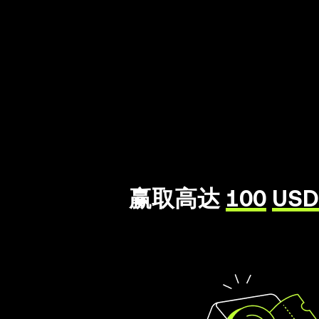
赢取高达
100
USD